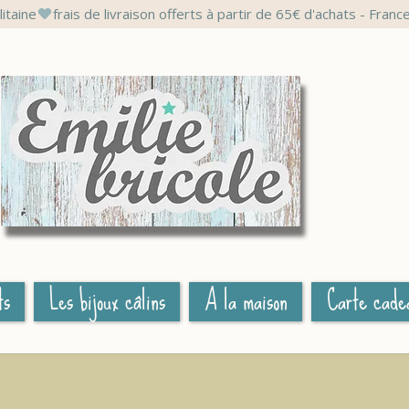
litaine
ts
Les bijoux câlins
A la maison
Carte cade