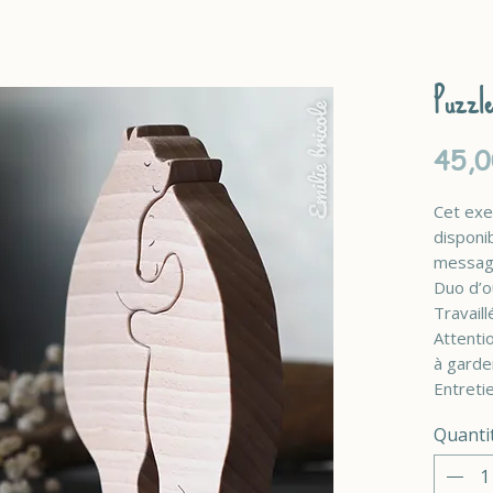
Puzzle
45,0
Cet exe
disponi
message
Duo d’o
Travaill
Attenti
à garder
Entretie
Quanti