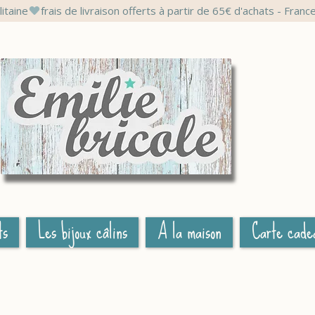
litaine
ts
Les bijoux câlins
A la maison
Carte cade