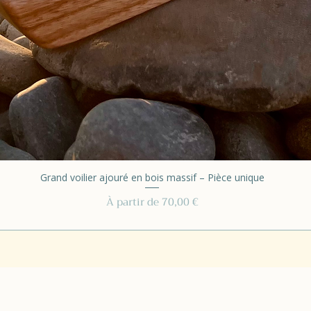
Grand voilier ajouré en bois massif – Pièce unique
Prix promotionnel
À partir de
70,00 €