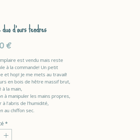
 duo d’ours tendres
Prix
0 €
mplaire est vendu mais reste
ble à la commande! Un petit
 et hop! Je me mets au travail!
urs en bois de hêtre massif brut,
é à la main,
on à manipuler les mains propres,
 à l’abris de l’humidité,
n au chiffon sec.
té
*